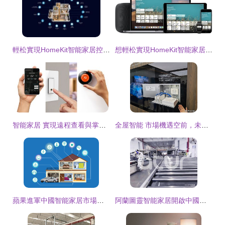
輕松實現HomeKit智能家居控制 一套Aqara智能設備全搞定
想輕松實現HomeKit智能家居控制？網友親測 一套Aqara智能設備輕松搞定
智能家居 實現遠程查看與掌控的“最佳神器”
全屋智能 市場機遇空前，未來已來還有多遠？
蘋果進軍中國智能家居市場的戰略布局與核心優勢
阿蘭圖靈智能家居開啟中國新篇章 三大超級工廠戰略入股引領產業變革