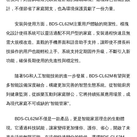
計，不僅節省了家庭開支，也為環境保護貢獻了一份力量。
安裝與使用方面，BDS-CL62M注重用戶體驗的簡潔性。模塊
化設計使得系統可以靈活適配不同戶型的家庭，安裝過程快速且無
需大規模改造。直觀的手機界面和語音助手支持，讓即使不擅長科
技操作的用戶也能輕松上手。系統支持定期固件升級，不斷引入新
功能，確保長期使用的先進性與穩定性。
隨著5G和人工智能技術的進一步發展，BDS-CL62M有望與更
多智能設備深度融合，構建更加完善的智慧生態系統。從智能廚房
到健康監測，從娛樂互動到家庭辦公，它將持續拓展應用場景，成
為現代家庭不可或缺的“智能管家”。
BDS-CL62M不僅是一款產品，更是智能家居理念的生動體
現。它通過科技賦能，讓家變得更加懂你、護你、省心，開啟了未