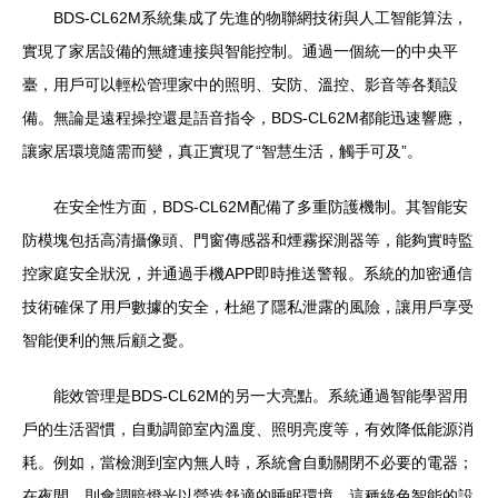
BDS-CL62M系統集成了先進的物聯網技術與人工智能算法，
實現了家居設備的無縫連接與智能控制。通過一個統一的中央平
臺，用戶可以輕松管理家中的照明、安防、溫控、影音等各類設
備。無論是遠程操控還是語音指令，BDS-CL62M都能迅速響應，
讓家居環境隨需而變，真正實現了“智慧生活，觸手可及”。
在安全性方面，BDS-CL62M配備了多重防護機制。其智能安
防模塊包括高清攝像頭、門窗傳感器和煙霧探測器等，能夠實時監
控家庭安全狀況，并通過手機APP即時推送警報。系統的加密通信
技術確保了用戶數據的安全，杜絕了隱私泄露的風險，讓用戶享受
智能便利的無后顧之憂。
能效管理是BDS-CL62M的另一大亮點。系統通過智能學習用
戶的生活習慣，自動調節室內溫度、照明亮度等，有效降低能源消
耗。例如，當檢測到室內無人時，系統會自動關閉不必要的電器；
在夜間，則會調暗燈光以營造舒適的睡眠環境。這種綠色智能的設