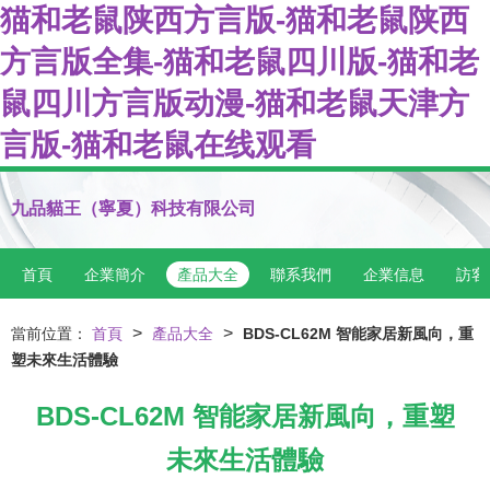
猫和老鼠陕西方言版-猫和老鼠陕西
方言版全集-猫和老鼠四川版-猫和老
鼠四川方言版动漫-猫和老鼠天津方
言版-猫和老鼠在线观看
九品貓王（寧夏）科技有限公司
首頁
企業簡介
產品大全
聯系我們
企業信息
訪客
>
>
當前位置：
首頁
產品大全
BDS-CL62M 智能家居新風向，重
塑未來生活體驗
BDS-CL62M 智能家居新風向，重塑
未來生活體驗