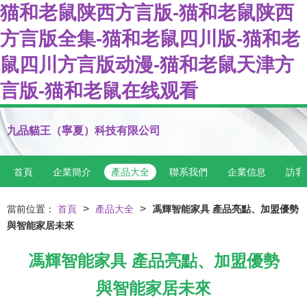
猫和老鼠陕西方言版-猫和老鼠陕西
方言版全集-猫和老鼠四川版-猫和老
鼠四川方言版动漫-猫和老鼠天津方
言版-猫和老鼠在线观看
九品貓王（寧夏）科技有限公司
首頁
企業簡介
產品大全
聯系我們
企業信息
訪客
>
>
當前位置：
首頁
產品大全
馮輝智能家具 產品亮點、加盟優勢
與智能家居未來
馮輝智能家具 產品亮點、加盟優勢
與智能家居未來