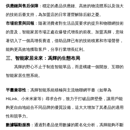
供應鏈與售后保障
：穩定的產品供應鏈、高效的物流體系以及強大
的技術后臺支持，為加盟店的日常運營解除后顧之憂。
市場前景與回報
：隨著消費者對生活品質要求的提升和物聯網技術
的普及，智能家居市場正處在爆發式增長的前夜。加盟馮輝，意味
著切入了一個高增長賽道，借助品牌已有的技術積累和市場聲譽，
能夠更高效地獲取客戶，分享行業增長紅利。
三、智能家居未來：馮輝的生態布局
馮輝的野心不止于制造智能單品，而是構建一個開放、互聯的
智能家居生態系統。
平臺兼容性
：馮輝智能系統積極與主流物聯網平臺（如華為
HiLink、小米米家等）尋求合作，致力于打破品牌壁壘，讓用戶能
夠更自由地組合不同品牌的優質設備，這大大增加了其產品的適用
性和競爭力。
數據驅動服務
：通過對產品使用數據的匿名化分析，馮輝能夠不斷