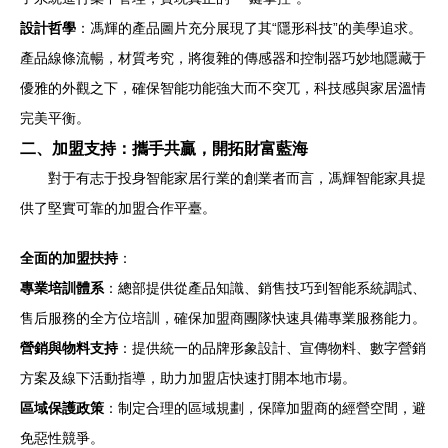
設計哲學
：馮輝的產品圖片充分展現了其“隱形科技”的美學追求。
產品線條流暢，材質考究，將復雜的傳感器和控制器巧妙地隱藏于
優雅的外觀之下，確保智能功能強大而不突兀，科技感與家居溫情
完美平衡。
二、加盟支持：攜手共贏，開拓財富藍海
對于有志于投身智能家居行業的創業者而言，馮輝智能家具提
供了堅實可靠的加盟合作平臺。
全面的加盟扶持
：
專業培訓體系
：總部提供從產品知識、銷售技巧到智能系統調試、
售后服務的全方位培訓，確保加盟商團隊快速具備專業服務能力。
營銷與物料支持
：提供統一的品牌形象設計、宣傳物料、數字營銷
方案及線下活動指導，助力加盟店快速打開本地市場。
區域保護政策
：制定合理的區域規劃，保障加盟商的經營空間，避
免惡性競爭。