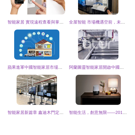
智能家居 實現遠程查看與掌控的“最佳神器”
全屋智能 市場機遇空前，未來已來還有多遠？
蘋果進軍中國智能家居市場的戰略布局與核心優勢
阿蘭圖靈智能家居開啟中國新篇章 三大超級工廠戰略入股引領產業變革
智能家居新篇章 鑫迪木門定于6月6日開啟智能新時代
智能生活，創意無限——2017年iF設計金獎智能家居作品全解析