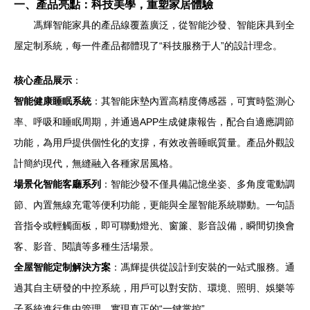
一、產品亮點：科技美學，重塑家居體驗
馮輝智能家具的產品線覆蓋廣泛，從智能沙發、智能床具到全
屋定制系統，每一件產品都體現了“科技服務于人”的設計理念。
核心產品展示
：
智能健康睡眠系統
：其智能床墊內置高精度傳感器，可實時監測心
率、呼吸和睡眠周期，并通過APP生成健康報告，配合自適應調節
功能，為用戶提供個性化的支撐，有效改善睡眠質量。產品外觀設
計簡約現代，無縫融入各種家居風格。
場景化智能客廳系列
：智能沙發不僅具備記憶坐姿、多角度電動調
節、內置無線充電等便利功能，更能與全屋智能系統聯動。一句語
音指令或輕觸面板，即可聯動燈光、窗簾、影音設備，瞬間切換會
客、影音、閱讀等多種生活場景。
全屋智能定制解決方案
：馮輝提供從設計到安裝的一站式服務。通
過其自主研發的中控系統，用戶可以對安防、環境、照明、娛樂等
子系統進行集中管理，實現真正的“一鍵掌控”。