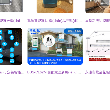
青海語(yǔ)音控制智能家居產(chǎn)品專賣 開(kāi)啟高原智慧生活新篇章
馮輝智能家具 產(chǎn)品亮點(diǎn)、加盟優(yōu)勢(shì)與智能家居未來(lái)
零狗智能 鏈接未來(lái)，定義智能家居新生活
BDS-CL62M 智能家居新風(fēng)向，重塑未來(lái)生活體驗(yàn)