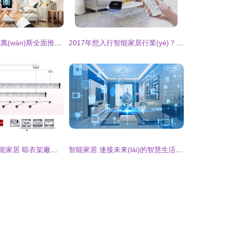
重塑新照明 朗德萬(wàn)斯全面推動(dòng)智慧光升級(jí)，引領(lǐng)智能家居新未來(lái)
2017年想入行智能家居行業(yè)？本文告訴你該怎么做
永康市紫金花智能家居 晾衣架廠家今日行情與智能家居趨勢(shì)分析
智能家居 連接未來(lái)的智慧生活空間