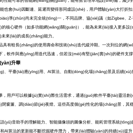
個(gè)性能可靠的智能網(wǎng)關(guān)，能有效管理本地設(shè)備，減少對
能也會(huì)因斷連、延遲而變得形同虛設(shè)，用戶體驗(yàn)大打折
iāo)準(zhǔn)尚未完全統(tǒng)一，不同品牌、協(xié)議（如Zigbee、Z
áng)的核心硬件（如多功能網(wǎng)關(guān)），能為未來(lái)接入更多設
來(lái)的成長(zhǎng)能力。
n)品具有較長(zhǎng)的使用壽命和技術(shù)迭代緩沖期。一次到位的網(wǎ
下，軟件與應(yīng)用迭代迅速，但若沒(méi)有堅(jiān)實(shí)的硬件支
yàn)升華
ng)、平臺(tái)應(yīng)用、AI算法、自動(dòng)化場(chǎng)景
，用戶可以根據(jù)實(shí)際生活需求，通過(guò)軟件平臺(tái)靈活創(c
uān)閉窗簾、調(diào)節(jié)夜燈。這些高度個(gè)性化的場(chǎng)景，
(yǔ)音助手的理解能力、智能攝像頭的圖像分析、能耗管理系統(tǒng)的學(x
件和AI算法的更新能不斷挖掘硬件潛力，帶來(lái)體驗(yàn)的持續(xù)