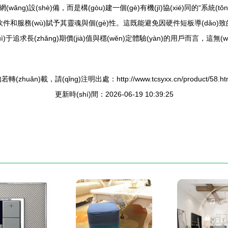
wǎng)設(shè)備，而是構(gòu)建一個(gè)有機(jī)協(xié)同的“系統(tǒng
過(guò)軟件和服務(wù)賦予其靈魂與個(gè)性。這既能避免因硬件短板導(dǎ
對(duì)于追求長(zhǎng)期價(jià)值與穩(wěn)定體驗(yàn)的用戶而
。
若轉(zhuǎn)載，請(qǐng)注明出處：http://www.tcsyxx.cn/product/58.ht
更新時(shí)間：2026-06-19 10:39:25