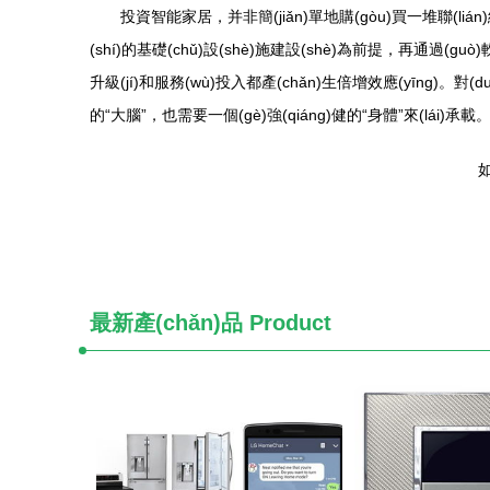
投資智能家居，并非簡(jiǎn)單地購(gòu)買一堆聯(lián)網(
(shí)的基礎(chǔ)設(shè)施建設(shè)為前提，再通
升級(jí)和服務(wù)投入都產(chǎn)生倍增效應(yīng)。
的“大腦”，也需要一個(gè)強(qiáng)健的“身體”來(lái)承載
如
最新產(chǎn)品
Product