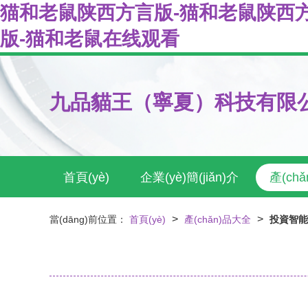
猫和老鼠陕西方言版-猫和老鼠陕西
版-猫和老鼠在线观看
九品貓王（寧夏）科技有限
首頁(yè)
企業(yè)簡(jiǎn)介
產(ch
>
>
當(dāng)前位置：
首頁(yè)
產(chǎn)品大全
投資智能