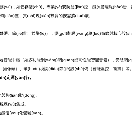
)，如云存儲(chǔ)、專業(yè)安防監(jiān)控、能源管理報(bào)告、
ào)整，實(shí)現(xiàn)投資的按需擴(kuò)展。
jié)能、娛樂(lè)），規(guī)劃網(wǎng)絡(luò)布線與核心設(shè
)，部署智能中樞（如多功能網(wǎng)關(guān)或高性能智能音箱），安裝關(gu
攝像頭）、環(huán)境調(diào)節(jié)設(shè)備（智能溫控、窗簾）等
n)定運(yùn)行。
聯(lián)動(dòng)。
服務(wù)集成。
功能優(yōu)化體驗(yàn)。