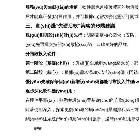
服務(wù)與生態(tài)的增值
：軟件層也連接著豐富的增值服務(wù
后才能真正發(fā)揮作用，并可根據(jù)需求變化靈活訂閱或調(di
三、實(shí)踐“先硬后軟”策略的步驟建議
規(guī)劃與設(shè)計(jì)先行
：明確家庭核心需求（安防、舒適、節(
(yōu)先選擇支持開(kāi)放協(xié)議、口碑良好的品牌。
分階段投入硬件
：
第一階段（基礎(chǔ)）
：升級(jí)全屋網(wǎng)絡(luò
第二階段（核心）
：根據(jù)需求添加安防設(shè)備（門鎖、
優(yōu)先確保每個(gè)新增設(shè)備都能可靠接入并穩(wě
逐步深化軟件應(yīng)用
：
在硬件平臺(tái)上熟悉并設(shè)置基礎(chǔ)的自動(dòng)化與
隨著使用深入，探索更復(fù)雜的場(chǎng)景編排和第三方
關(guān)注系統(tǒng)和應(yīng)用更新，適時(shí)利用新
###