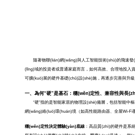
隨著物聯(lián)網(wǎng)與人工智能技術(shù)的飛速發
(lǐng)域的投資者或普通家庭而言，如何高效、合理地投入資源，
可擴(kuò)展的硬件基礎(chǔ)設(shè)施，再逐步完善與升級(jí)
一、為何“硬”是基石：穩(wěn)定性、兼容性與長(zhǎn
“硬”指的是智能家居的物理設(shè)備層，包括智能中
網(wǎng)絡(luò)環(huán)境（如高性能路由器、全屋Wi-F
穩(wěn)定性決定體驗(yàn)底線
：高品質(zhì)的硬件是系統(t