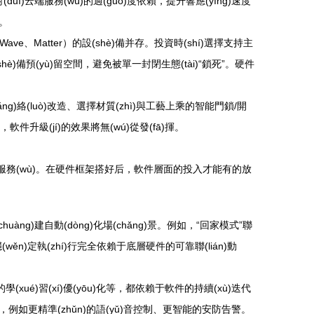
(duì)云端服務(wù)的過(guò)度依賴，提升響應(yīng)速度
扣。
-Wave、Matter）的設(shè)備并存。投資時(shí)選擇支持主
(shè)備預(yù)留空間，避免被單一封閉生態(tài)“鎖死”。硬件
ng)絡(luò)改造、選擇材質(zhì)與工藝上乘的智能門鎖/開
撐，軟件升級(jí)的效果將無(wú)從發(fā)揮。
及后續(xù)服務(wù)。在硬件框架搭好后，軟件層面的投入才能有的放
huàng)建自動(dòng)化場(chǎng)景。例如，“回家模式”聯
其穩(wěn)定執(zhí)行完全依賴于底層硬件的可靠聯(lián)動
ué)習(xí)優(yōu)化等，都依賴于軟件的持續(xù)迭代
提升，例如更精準(zhǔn)的語(yǔ)音控制、更智能的安防告警。