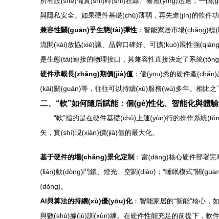
所有設(shè)備實(shí)時(shí)在線、響應(yīng)迅速；一
與隱私安全。如果硬件基礎(chǔ)薄弱，再先進(jìn)的軟件功
兼容性關(guān)乎生態(tài)彈性
：智能家居市場(chǎng)標(b
流開(kāi)放協(xié)議、品牌口碑好、可擴(kuò)展性強(qi
是生態(tài)連接的物理接口，其兼容性直接決定了系統(tǒng)未
硬件承載長(zhǎng)期價(jià)值
：優(yōu)秀的硬件產(chǎ
(kāi)關(guān)等，往往可以持續(xù)服務(wù)多年。相比之
二、“軟”如何隨后賦能：個(gè)性化、智能化與體驗(
“軟”指的是在硬件基礎(chǔ)上運(yùn)行的操作系統(tǒ
矢，實(shí)現(xiàn)價(jià)值的最大化。
基于硬件的場(chǎng)景化定制
：當(dāng)核心硬件部署完畢
(lián)動(dòng)門鎖、燈光、空調(diào)；“睡眠模式”關(g
(dòng)。
AI與算法的持續(xù)優(yōu)化
：智能家居的“智能”核心，如語
與數(shù)據(jù)訓(xùn)練。在硬件性能充足的前提下，軟