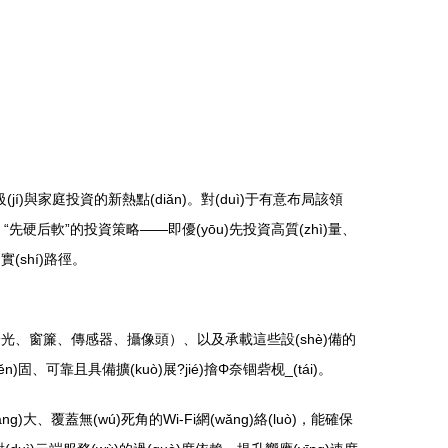
級(jí)與家庭投資的新熱點(diǎn)。對(duì)于有意布局該領
“先硬后軟”的投資策略——即優(yōu)先投資高質(zhì)量、
實(shí)路徑。
、燈光、窗簾、傳感器、攝像頭）、以及承載這些設(shè)備的
)固、可靠且具備擴(kuò)展?jié)摿Φ奈锢砦枧_(tái)。
áng)大、覆蓋無(wú)死角的Wi-Fi網(wǎng)絡(luò)，能確保