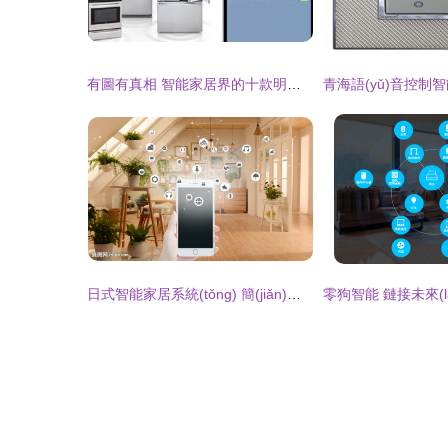
有圖有真相 智能家居界的十款明星產(chǎn)品
日式智能家居系統(tǒng) 簡(jiǎn)約、安心與和諧的智慧生活