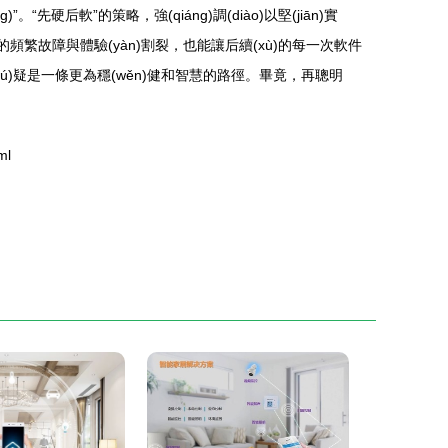
)”。“先硬后軟”的策略，強(qiáng)調(diào)以堅(jiān)實
o)致的頻繁故障與體驗(yàn)割裂，也能讓后續(xù)的每一次軟件
言，這無(wú)疑是一條更為穩(wěn)健和智慧的路徑。畢竟，再聰明
ml