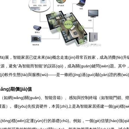
(fā)展，智能家居已從未來(lái)概念走進(jìn)尋常百姓家，成為消費(fèi)升
避免“為智能而智能”的誤區(qū)，成為關(guān)鍵問(wèn)題。其中，
軟件生態(tài)與服務(wù)——是一條經(jīng)過(guò)驗(yàn)證的務(wù)
g)期價(jià)值
樞（如網(wǎng)關(guān)、智能音箱）、感知與控制終端（如智能門鎖
i覆蓋）。優(yōu)先投資硬件，本質(zhì)上是為智能家居搭建一個(gè)穩(wěn
ǒng)穩(wěn)定運(yùn)行的基礎(chǔ)。例如，一個(gè)信號(hào)強(qi