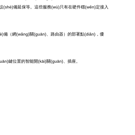
設(shè)備延保等。這些服務(wù)只有在硬件穩(wěn)定接入
)備（網(wǎng)關(guān)、路由器）的部署點(diǎn)，優
ān)鍵位置的智能開(kāi)關(guān)、插座。
。