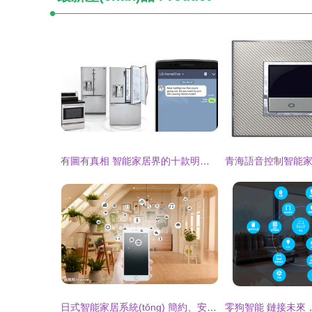
有圖有真相 智能家居界的十款明星產(chǎn)品
日式智能家居系統(tǒng) 簡約、安心與和諧的智慧生活