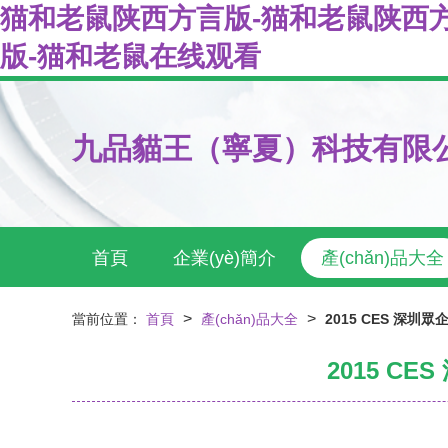
猫和老鼠陕西方言版-猫和老鼠陕西
版-猫和老鼠在线观看
九品貓王（寧夏）科技有限
首頁
企業(yè)簡介
產(chǎn)品大全
>
>
當前位置：
首頁
產(chǎn)品大全
2015 CES 深圳
2015 C