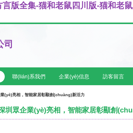
方言版全集-猫和老鼠四川版-猫和老
公司
聯(lián)系我們
企業(yè)信息
訪客留言
眾企業(yè)亮相，智能家居彰顯創(chuàng)新活力
ES 深圳眾企業(yè)亮相，智能家居彰顯創(chu