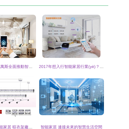
重塑新照明 朗德萬斯全面推動智慧光升級，引領(lǐng)智能家居新未來
2017年想入行智能家居行業(yè)？本文告訴你該怎么做
永康市紫金花智能家居 晾衣架廠家今日行情與智能家居趨勢分析
智能家居 連接未來的智慧生活空間