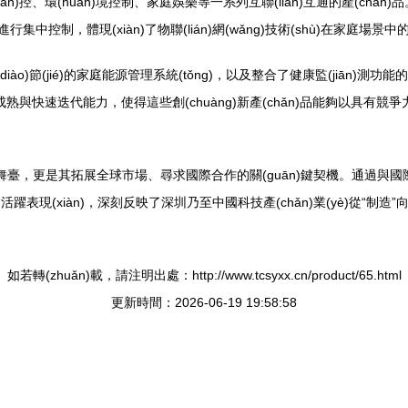
iān)控、環(huán)境控制、家庭娛樂等一系列互聯(lián)互通的產(chǎn)品
集中控制，體現(xiàn)了物聯(lián)網(wǎng)技術(shù)在家庭場景中的
o)節(jié)的家庭能源管理系統(tǒng)，以及整合了健康監(jiān)測功
的成熟與快速迭代能力，使得這些創(chuàng)新產(chǎn)品能夠以
品的舞臺，更是其拓展全球市場、尋求國際合作的關(guān)鍵契機。通過與國
的活躍表現(xiàn)，深刻反映了深圳乃至中國科技產(chǎn)業(yè)從“制造”向
如若轉(zhuǎn)載，請注明出處：http://www.tcsyxx.cn/product/65.html
更新時間：2026-06-19 19:58:58