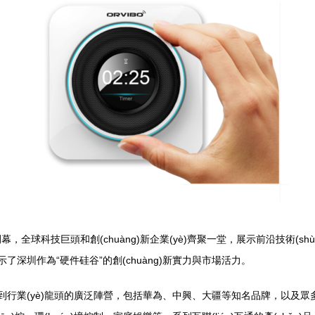
全球科技巨頭和創(chuàng)新企業(yè)齊聚一堂，展示前沿技術(shù
展示了深圳作為“硬件硅谷”的創(chuàng)新實力與市場活力。
)公司到行業(yè)龍頭的廣泛陣營，包括華為、中興、大疆等知名品牌，以及